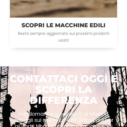
SCOPRI LE MACCHINE EDILI
Resta sempre aggiornato sui prossimi prodotti
usati!
CONTATTACI OGGI E
SCOPRI LA
DIFFERENZA
Hai domande o necessiti di ulteriori
dettagli sui nostri servizi? Siamo qui per
aiutarti! Non esitare a contattarci oggi