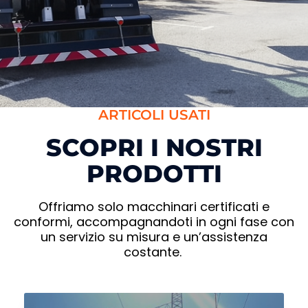
ARTICOLI USATI
SCOPRI I NOSTRI
PRODOTTI
Offriamo solo macchinari certificati e
conformi, accompagnandoti in ogni fase con
un servizio su misura e un’assistenza
costante.